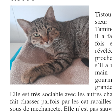
Tisto
sœur 
Tamin
il a f
fois e
révélé
proch
s’il a
main :
gourm
grande
Elle est très sociable avec les autres cha
fait chasser parfois par les cat-racaille
sous de méchanceté. Elle n’est pas sauv