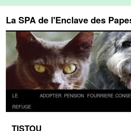
La SPA de l'Enclave des Papes
Aller
LE
ADOPTER
PENSION
FOURRIERE
CONSE
au
REFUGE
contenu
TISTOU