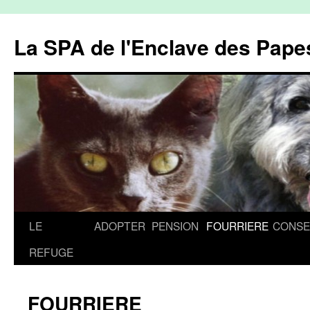
La SPA de l'Enclave des Papes
Aller
LE
ADOPTER
PENSION
FOURRIERE
CONSE
au
REFUGE
contenu
FOURRIERE