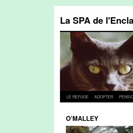
La SPA de l'Encl
LE REFUGE
ADOPTER
PENSI
Aller
au
O’MALLEY
contenu