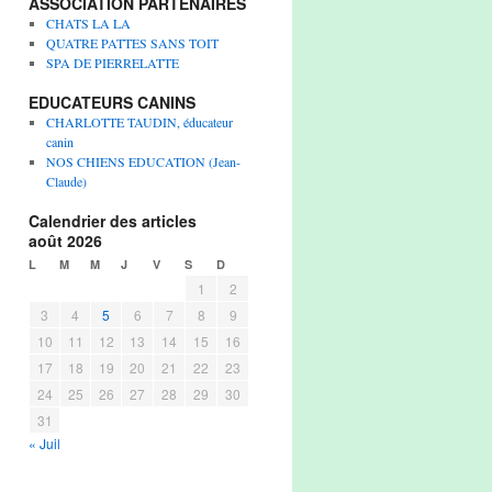
ASSOCIATION PARTENAIRES
CHATS LA LA
QUATRE PATTES SANS TOIT
SPA DE PIERRELATTE
EDUCATEURS CANINS
CHARLOTTE TAUDIN, éducateur
canin
NOS CHIENS EDUCATION (Jean-
Claude)
Calendrier des articles
août 2026
L
M
M
J
V
S
D
1
2
3
4
5
6
7
8
9
10
11
12
13
14
15
16
17
18
19
20
21
22
23
24
25
26
27
28
29
30
31
« Juil