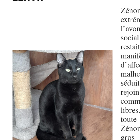
Zénon
extrê
l’a
socia
resta
mani
d’af
malh
sédui
rejo
comm
libres
toute
Zéno
gros 