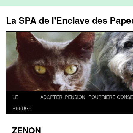
La SPA de l'Enclave des Papes
Aller
LE
ADOPTER
PENSION
FOURRIERE
CONSE
au
REFUGE
contenu
ZENON