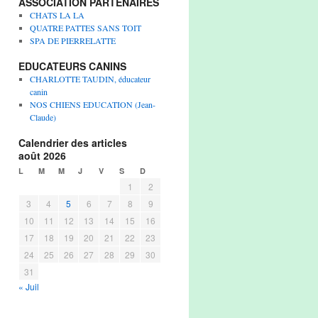
ASSOCIATION PARTENAIRES
CHATS LA LA
QUATRE PATTES SANS TOIT
SPA DE PIERRELATTE
EDUCATEURS CANINS
CHARLOTTE TAUDIN, éducateur
canin
NOS CHIENS EDUCATION (Jean-
Claude)
Calendrier des articles
août 2026
L
M
M
J
V
S
D
1
2
3
4
5
6
7
8
9
10
11
12
13
14
15
16
17
18
19
20
21
22
23
24
25
26
27
28
29
30
31
« Juil