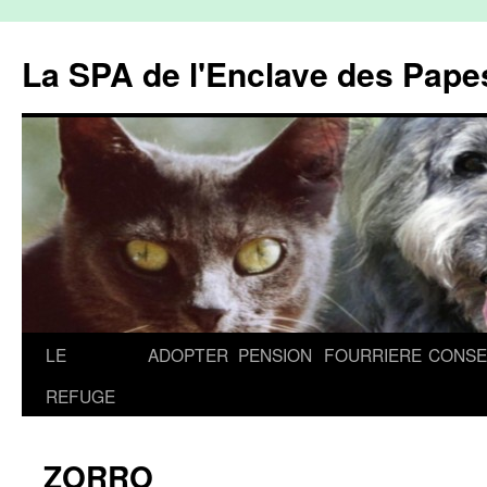
La SPA de l'Enclave des Papes
Aller
LE
ADOPTER
PENSION
FOURRIERE
CONSE
au
REFUGE
contenu
ZORRO