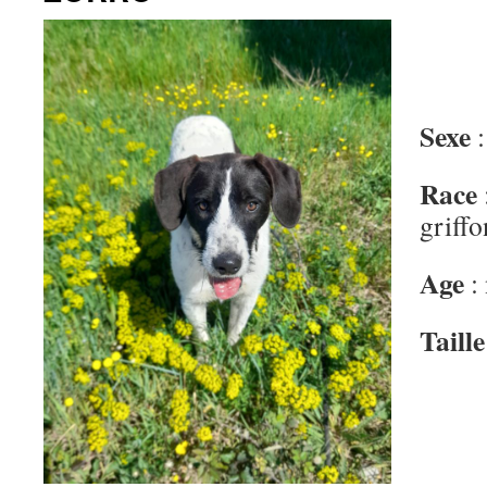
Sexe
Race
griffo
Age
:
Taill