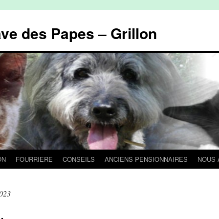
ave des Papes – Grillon
ON
FOURRIERE
CONSEILS
ANCIENS PENSIONNAIRES
NOUS 
2023
…