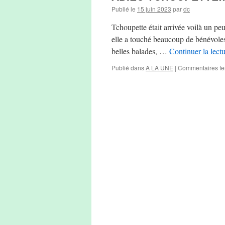
Publié le
15 juin 2023
par
dc
Tchoupette était arrivée voilà un pe
elle a touché beaucoup de bénévoles 
belles balades, …
Continuer la lect
Publié dans
A LA UNE
|
Commentaires f