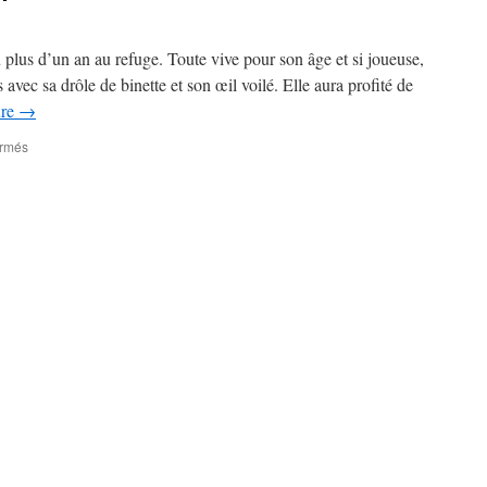
u plus d’un an au refuge. Toute vive pour son âge et si joueuse,
avec sa drôle de binette et son œil voilé. Elle aura profité de
ure
→
sur
ermés
ADIEU
TCHOUPETTE…