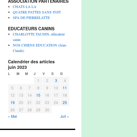
ASSOCIATION PARTENAIRES
CHATS LA LA
QUATRE PATTES SANS TOIT
SPA DE PIERRELATTE
EDUCATEURS CANINS
CHARLOTTE TAUDIN, éducateur
canin
NOS CHIENS EDUCATION (Jean-
Claude)
Calendrier des articles
juin 2023
L
M
M
J
V
S
D
1
2
3
4
5
6
7
8
9
10
11
12
13
14
15
16
17
18
19
20
21
22
23
24
25
26
27
28
29
30
« Mai
Juil »