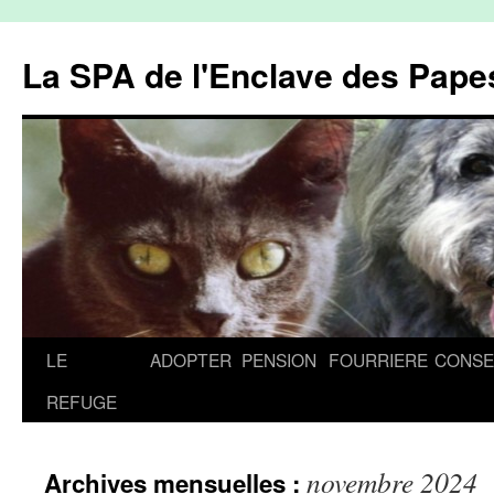
La SPA de l'Enclave des Papes
Aller
LE
ADOPTER
PENSION
FOURRIERE
CONSE
au
REFUGE
contenu
novembre 2024
Archives mensuelles :