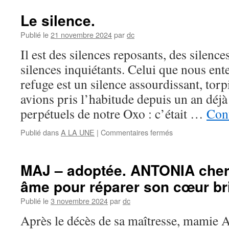
Le silence.
Publié le
21 novembre 2024
par
dc
Il est des silences reposants, des silence
silences inquiétants. Celui que nous en
refuge est un silence assourdissant, tor
avions pris l’habitude depuis un an déj
perpétuels de notre Oxo : c’était …
Cont
sur
Publié dans
A LA UNE
|
Commentaires fermés
Le
silence.
MAJ – adoptée. ANTONIA che
âme pour réparer son cœur br
Publié le
3 novembre 2024
par
dc
Après le décès de sa maîtresse, mamie A