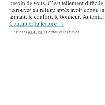
besoin de vous. C’est tellement difficile 
retrouver au refuge après avoir connu l
aimant, le confort, le bonheur. Antonia
Continuer la lecture
→
sur
Publié dans
A LA UNE
|
Commentaires fermés
MAJ
–
adoptée.
ANTONIA
cherche
une
bonne
âme
pour
réparer
son
cœur
brisé.