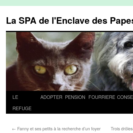
La SPA de l'Enclave des Papes
Aller
LE
ADOPTER
PENSION
FOURRIERE
CONSE
au
REFUGE
contenu
←
Fanny et ses petits à la recherche d’un foyer
Trois drôle