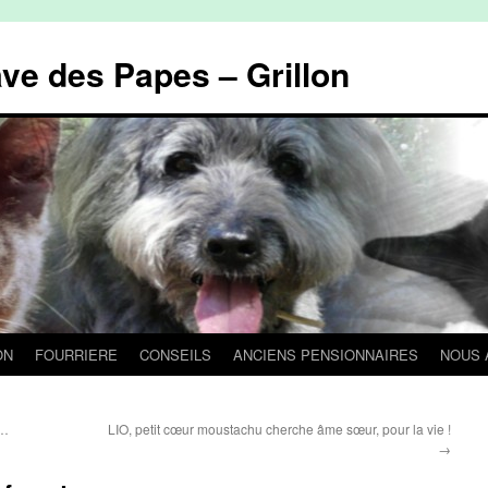
ave des Papes – Grillon
ON
FOURRIERE
CONSEILS
ANCIENS PENSIONNAIRES
NOUS 
r…
LIO, petit cœur moustachu cherche âme sœur, pour la vie !
→