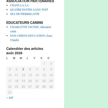
ASSOCIATION PARTENAIRES
CHATS LA LA
QUATRE PATTES SANS TOIT
SPA DE PIERRELATTE
EDUCATEURS CANINS
CHARLOTTE TAUDIN, éducateur
canin
NOS CHIENS EDUCATION (Jean-
Claude)
Calendrier des articles
août 2026
L
M
M
J
V
S
D
1
2
3
4
5
6
7
8
9
10
11
12
13
14
15
16
17
18
19
20
21
22
23
24
25
26
27
28
29
30
31
« Juil