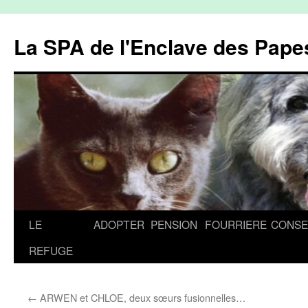
La SPA de l'Enclave des Papes
Aller
LE
ADOPTER
PENSION
FOURRIERE
CONSE
au
REFUGE
contenu
←
ARWEN et CHLOE, deux sœurs fusionnelles…