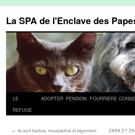
La SPA de l'Enclave des Papes
Aller
LE
ADOPTER
PENSION
FOURRIERE
CONSE
au
REFUGE
contenu
←
Ils sont barbus, moustachus et bigrement
ZARA ET ZI