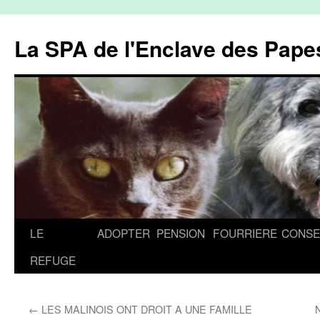
La SPA de l'Enclave des Papes
Aller
LE
ADOPTER
PENSION
FOURRIERE
CONSE
au
REFUGE
contenu
←
LES MALINOIS ONT DROIT A UNE FAMILLE