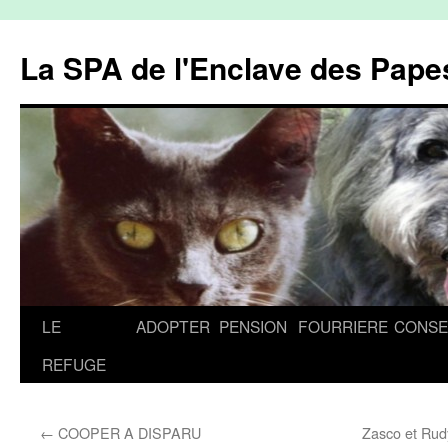
La SPA de l'Enclave des Papes
Aller
LE
ADOPTER
PENSION
FOURRIERE
CONSE
au
REFUGE
contenu
←
COOPER A DISPARU
Zasco et Rudy