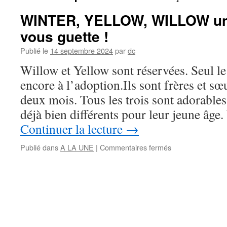
WINTER, YELLOW, WILLOW une 
vous guette !
Publié le
14 septembre 2024
par
dc
Willow et Yellow sont réservées. Seul le 
encore à l’adoption.Ils sont frères et sœ
deux mois. Tous les trois sont adorables
déjà bien différents pour leur jeune âge
Continuer la lecture
→
sur
Publié dans
A LA UNE
|
Commentaires fermés
WINTER,
YELLOW,
WILLOW
une
jolie
fratrie
vous