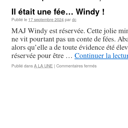
Il était une fée… Windy !
Publié le
17 septembre 2024
par
dc
MAJ Windy est réservée. Cette jolie min
ne vit pourtant pas un conte de fées. A
alors qu’elle a de toute évidence été élev
réservée pour être …
Continuer la lect
sur
Publié dans
A LA UNE
|
Commentaires fermés
Il
était
une
fée…
Windy
!