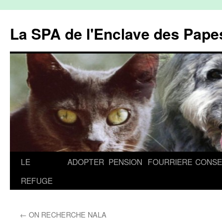
La SPA de l'Enclave des Papes
Aller
LE
ADOPTER
PENSION
FOURRIERE
CONSE
au
REFUGE
contenu
←
ON RECHERCHE NALA