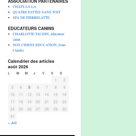
ASSOCIATION PARTENAIRES
CHATS LA LA
QUATRE PATTES SANS TOIT
SPA DE PIERRELATTE
EDUCATEURS CANINS
CHARLOTTE TAUDIN, éducateur
canin
NOS CHIENS EDUCATION (Jean-
Claude)
Calendrier des articles
août 2026
L
M
M
J
V
S
D
1
2
3
4
5
6
7
8
9
10
11
12
13
14
15
16
17
18
19
20
21
22
23
24
25
26
27
28
29
30
31
« Juil