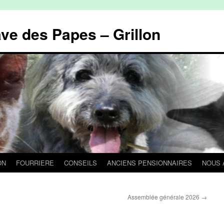
ave des Papes – Grillon
ON
FOURRIERE
CONSEILS
ANCIENS PENSIONNAIRES
NOUS 
Assemblée générale 2026
→