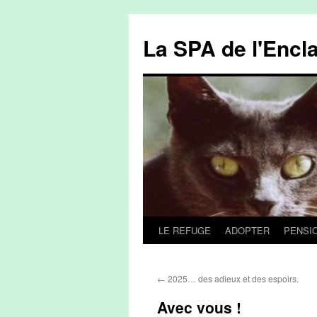
La SPA de l'Encl
LE REFUGE
ADOPTER
PENSI
Aller
au
←
2025… des adieux et des espoirs.
contenu
Avec vous !